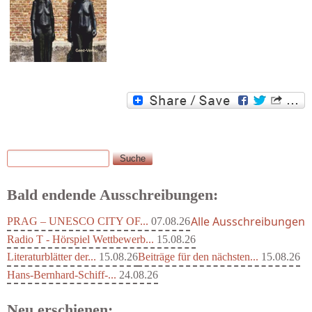
Suche
Suchformular
Bald endende Ausschreibungen:
Alle Ausschreibungen
PRAG – UNESCO CITY OF...
07.08.26
Radio T - Hörspiel Wettbewerb...
15.08.26
Literaturblätter der...
15.08.26
Beiträge für den nächsten...
15.08.26
Hans-Bernhard-Schiff-...
24.08.26
Neu erschienen: