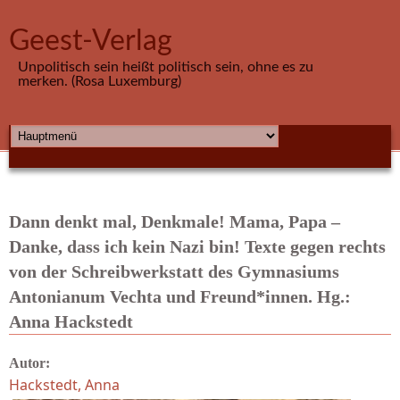
Direkt zum Inhalt
Geest-Verlag
Unpolitisch sein heißt politisch sein, ohne es zu
merken. (Rosa Luxemburg)
HAUPTMENÜ
Dann denkt mal, Denkmale! Mama, Papa –
Danke, dass ich kein Nazi bin! Texte gegen rechts
von der Schreibwerkstatt des Gymnasiums
Antonianum Vechta und Freund*innen. Hg.:
Anna Hackstedt
Autor:
Hackstedt, Anna