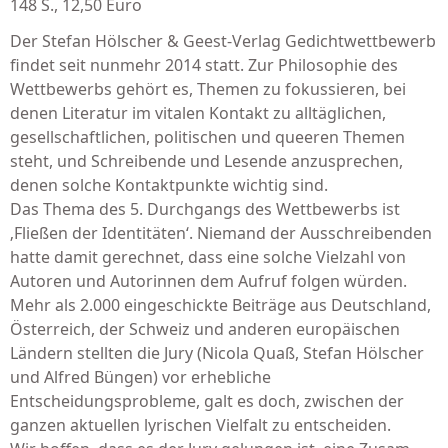
148 S., 12,50 Euro
Der Stefan Hölscher & Geest-Verlag Gedichtwett­be­werb
findet seit nunmehr 2014 statt. Zur Philo­sophie des
Wettbewerbs gehört es, Themen zu fokus­sieren, bei
denen Literatur im vitalen Kontakt zu alltäg­lichen,
gesellschaftlichen, politischen und queeren Themen
steht, und Schreibende und Lesen­de an­­zusprechen,
denen solche Kontakt­punkte wichtig sind.
Das Thema des 5. Durchgangs des Wettbewerbs ist
‚Fließen der Identitäten‘. Niemand der Ausschrei­ben­den
hatte damit gerechnet, dass eine solche Vielzahl von
Autoren und Autorinnen dem Aufruf folgen würden.
Mehr als 2.000 eingeschickte Bei­träge aus Deutschland,
Österreich, der Schweiz und anderen europäischen
Ländern stellten die Jury (Nicola Quaß, Stefan Hölscher
und Alfred Büngen) vor erhebliche
Entscheidungsprobleme, galt es doch, zwischen der
ganzen aktuellen lyrischen Vielfalt zu entscheiden.