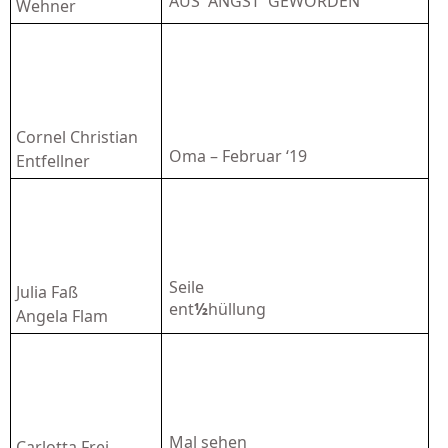
AUS
ANGST
GEWORDEN
Wehner
Cornel Christian
Oma – Februar ‘19
Entfellner
Seile
Julia Faß
ent
½
hüllung
Angela Flam
Mal sehen
Carlotta Frei