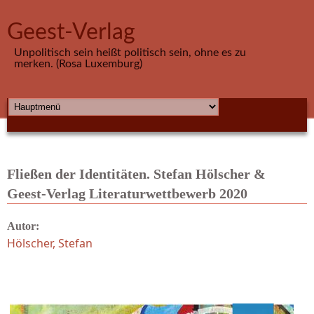
Direkt zum Inhalt
Geest-Verlag
Unpolitisch sein heißt politisch sein, ohne es zu
merken. (Rosa Luxemburg)
HAUPTMENÜ
Fließen der Identitäten. Stefan Hölscher &
Geest-Verlag Literaturwettbewerb 2020
Autor:
Hölscher, Stefan