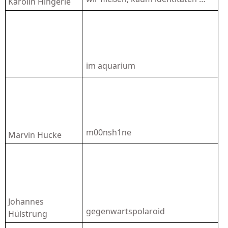
Karolin Hingerle
im aquarium
m00nsh1ne
Marvin
Hucke
Johannes
gegenwartspolaroid
Hülstrung