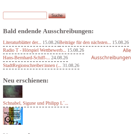
Suche
Suchformular
Bald endende Ausschreibungen:
Literaturblätter der...
15.08.26
Beiträge für den nächsten...
15.08.26
Alle
Radio T - Hörspiel Wettbewerb...
15.08.26
Ausschreibungen
Hans-Bernhard-Schiff-...
24.08.26
StadtRegionschreiber:innen (...
31.08.26
Neu erschienen:
Schnabel, Sigune und Philipp L´...