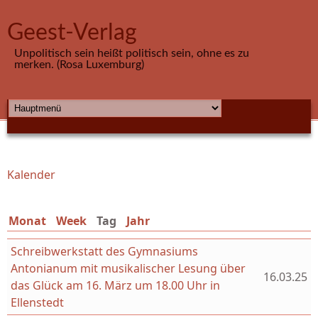
Direkt zum Inhalt
Geest-Verlag
Unpolitisch sein heißt politisch sein, ohne es zu
merken. (Rosa Luxemburg)
HAUPTMENÜ
Kalender
Sie sind hier
Monat
Week
Tag
(aktiver Reiter)
Jahr
Schreibwerkstatt des Gymnasiums
Antonianum mit musikalischer Lesung über
16.03.25
das Glück am 16. März um 18.00 Uhr in
Ellenstedt