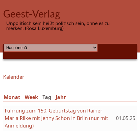
Direkt zum Inhalt
Geest-Verlag
Unpolitisch sein heißt politisch sein, ohne es zu
merken. (Rosa Luxemburg)
HAUPTMENÜ
Kalender
Sie sind hier
Monat
Week
Tag
(aktiver Reiter)
Jahr
Führung zum 150. Geburtstag von Rainer
Maria Rilke mit Jenny Schon in Brlin (nur mit
01.05.25
Anmeldung)