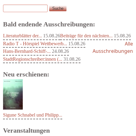
Suche
Suchformular
Bald endende Ausschreibungen:
Literaturblätter der...
15.08.26
Beiträge für den nächsten...
15.08.26
Alle
Radio T - Hörspiel Wettbewerb...
15.08.26
Ausschreibungen
Hans-Bernhard-Schiff-...
24.08.26
StadtRegionschreiber:innen (...
31.08.26
Neu erschienen:
Sigune Schnabel und Philipp...
Veranstaltungen