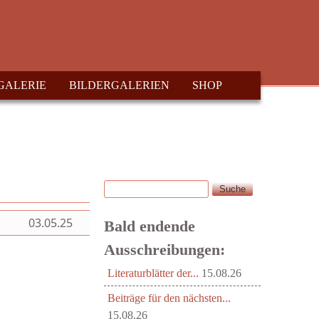
GALERIE
BILDERGALERIEN
SHOP
Suche
Suchformular
03.05.25
Bald endende
Ausschreibungen:
Literaturblätter der...
15.08.26
Beiträge für den nächsten...
15.08.26