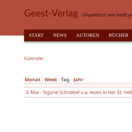
Direkt zum Inhalt
Geest-Verlag
Unpolitisch sein heißt p
HAUPTMENÜ
START
NEWS
AUTOREN
BÜCHER
Kalender
Sie sind hier
Monat
Week
Tag
(aktiver Reiter)
Jahr
3. Mai - Sigune Schnabel u.a. lesen in der St. Ve