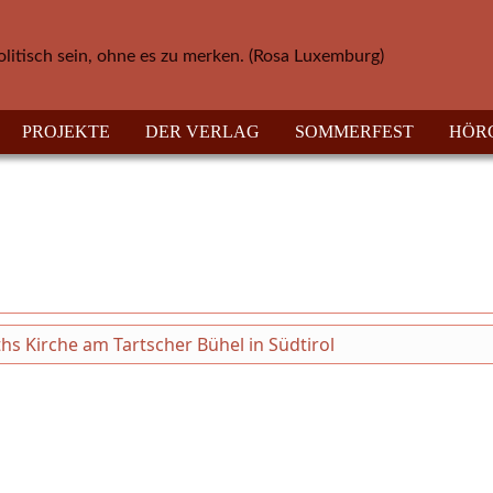
olitisch sein, ohne es zu merken. (Rosa Luxemburg)
PROJEKTE
DER VERLAG
SOMMERFEST
HÖR
iths Kirche am Tartscher Bühel in Südtirol