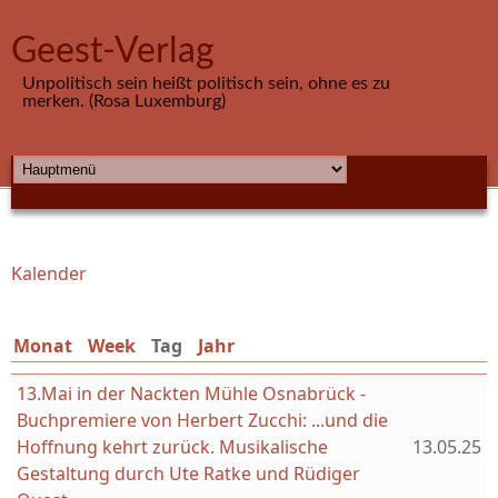
Direkt zum Inhalt
Geest-Verlag
Unpolitisch sein heißt politisch sein, ohne es zu
merken. (Rosa Luxemburg)
HAUPTMENÜ
Kalender
Sie sind hier
Monat
Week
Tag
(aktiver Reiter)
Jahr
13.Mai in der Nackten Mühle Osnabrück -
Buchpremiere von Herbert Zucchi: ...und die
Hoffnung kehrt zurück. Musikalische
13.05.25
Gestaltung durch Ute Ratke und Rüdiger