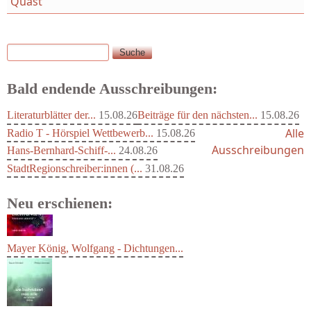
Quast
Suche
Suchformular
Bald endende Ausschreibungen:
Literaturblätter der...
15.08.26
Beiträge für den nächsten...
15.08.26
Alle
Radio T - Hörspiel Wettbewerb...
15.08.26
Ausschreibungen
Hans-Bernhard-Schiff-...
24.08.26
StadtRegionschreiber:innen (...
31.08.26
Neu erschienen:
Mayer König, Wolfgang - Dichtungen...