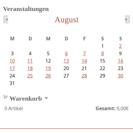
Veranstaltungen
August
«
»
Schnabel, Sigune und Philipp L´...
M
D
M
D
F
S
S
1
2
3
4
5
6
7
8
9
10
11
12
13
14
15
16
17
18
19
20
21
22
23
24
25
26
27
28
29
30
31
Warenkorb
0
Artikel
Gesamt:
0,00€