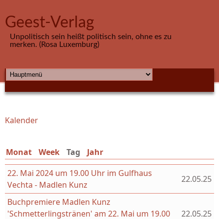
Direkt zum Inhalt
Geest-Verlag
Unpolitisch sein heißt politisch sein, ohne es zu
merken. (Rosa Luxemburg)
HAUPTMENÜ
Kalender
Sie sind hier
Monat
Week
Tag
(aktiver Reiter)
Jahr
22. Mai 2024 um 19.00 Uhr im Gulfhaus
22.05.25
Vechta - Madlen Kunz
Buchpremiere Madlen Kunz
'Schmetterlingstränen' am 22. Mai um 19.00
22.05.25