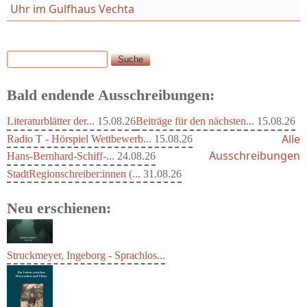
Uhr im Gulfhaus Vechta
Suche
Suchformular
Bald endende Ausschreibungen:
Literaturblätter der...
15.08.26
Beiträge für den nächsten...
15.08.26
Alle
Radio T - Hörspiel Wettbewerb...
15.08.26
Ausschreibungen
Hans-Bernhard-Schiff-...
24.08.26
StadtRegionschreiber:innen (...
31.08.26
Neu erschienen:
Struckmeyer, Ingeborg - Sprachlos...