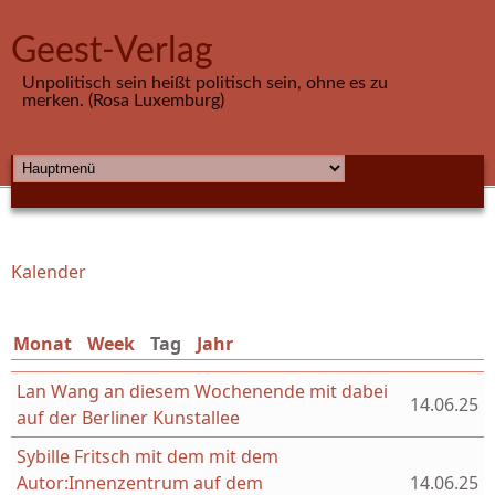
Direkt zum Inhalt
Geest-Verlag
Unpolitisch sein heißt politisch sein, ohne es zu
merken. (Rosa Luxemburg)
HAUPTMENÜ
Kalender
Sie sind hier
Monat
Week
Tag
(aktiver Reiter)
Jahr
Lan Wang an diesem Wochenende mit dabei
14.06.25
auf der Berliner Kunstallee
Sybille Fritsch mit dem mit dem
Autor:Innenzentrum auf dem
14.06.25