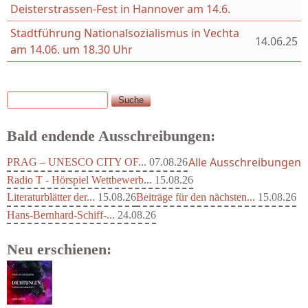
Deisterstrassen-Fest in Hannover am 14.6.
Stadtführung Nationalsozialismus in Vechta
14.06.25
am 14.06. um 18.30 Uhr
Suche
Suchformular
Bald endende Ausschreibungen:
Alle Ausschreibungen
PRAG – UNESCO CITY OF...
07.08.26
Radio T - Hörspiel Wettbewerb...
15.08.26
Literaturblätter der...
15.08.26
Beiträge für den nächsten...
15.08.26
Hans-Bernhard-Schiff-...
24.08.26
Neu erschienen: