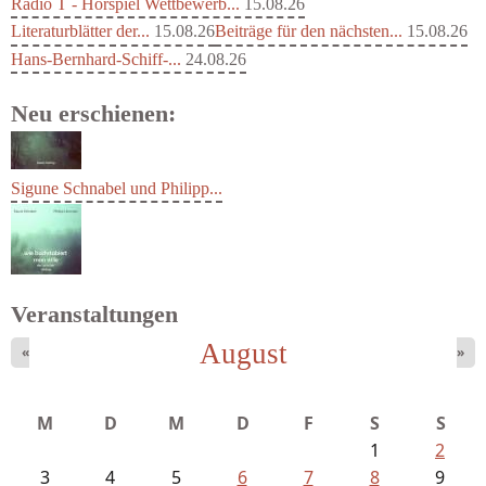
Radio T - Hörspiel Wettbewerb...
15.08.26
Literaturblätter der...
15.08.26
Beiträge für den nächsten...
15.08.26
Hans-Bernhard-Schiff-...
24.08.26
Neu erschienen:
Sigune Schnabel und Philipp...
Veranstaltungen
August
«
»
Schnabel, Sigune und Philipp L´...
M
D
M
D
F
S
S
1
2
3
4
5
6
7
8
9