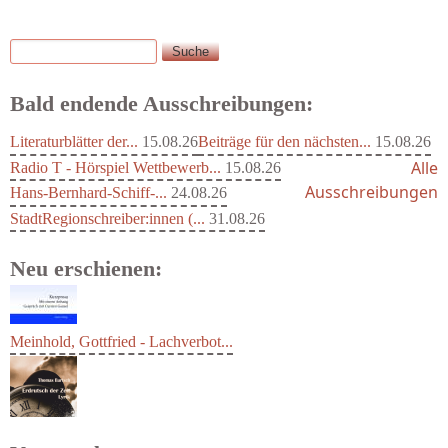
Suche
Suchformular
Bald endende Ausschreibungen:
Literaturblätter der...
15.08.26
Beiträge für den nächsten...
15.08.26
Alle
Radio T - Hörspiel Wettbewerb...
15.08.26
Ausschreibungen
Hans-Bernhard-Schiff-...
24.08.26
StadtRegionschreiber:innen (...
31.08.26
Neu erschienen:
Meinhold, Gottfried - Lachverbot...