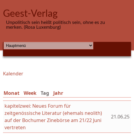
Direkt zum Inhalt
Geest-Verlag
Unpolitisch sein heißt politisch sein, ohne es zu
merken. (Rosa Luxemburg)
HAUPTMENÜ
Kalender
Sie sind hier
Monat
Week
Tag
(aktiver Reiter)
Jahr
kapitelzwei: Neues Forum für
zeitgenössische Literatur (ehemals neolith)
21.06.25
auf der Bochumer Zinebörse am 21/22 Juni
vertreten