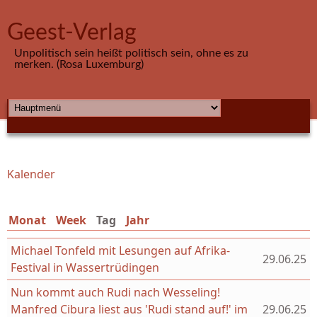
Direkt zum Inhalt
Geest-Verlag
Unpolitisch sein heißt politisch sein, ohne es zu
merken. (Rosa Luxemburg)
HAUPTMENÜ
Kalender
Sie sind hier
Monat
Week
Tag
(aktiver Reiter)
Jahr
Michael Tonfeld mit Lesungen auf Afrika-
29.06.25
Festival in Wassertrüdingen
Nun kommt auch Rudi nach Wesseling!
Manfred Cibura liest aus 'Rudi stand auf!' im
29.06.25