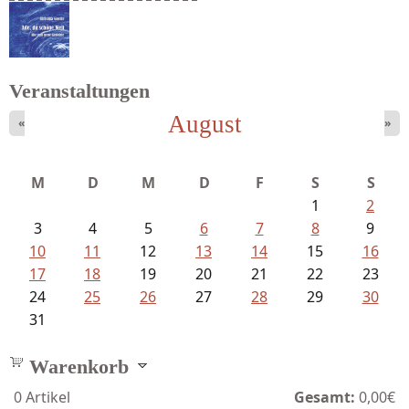
Schaffelhofer, Jörg - knapp am...
Veranstaltungen
August
«
»
Goetze, Christina - Ade, du schöne...
M
D
M
D
F
S
S
1
2
3
4
5
6
7
8
9
10
11
12
13
14
15
16
17
18
19
20
21
22
23
24
25
26
27
28
29
30
31
Warenkorb
0
Artikel
Gesamt:
0,00€