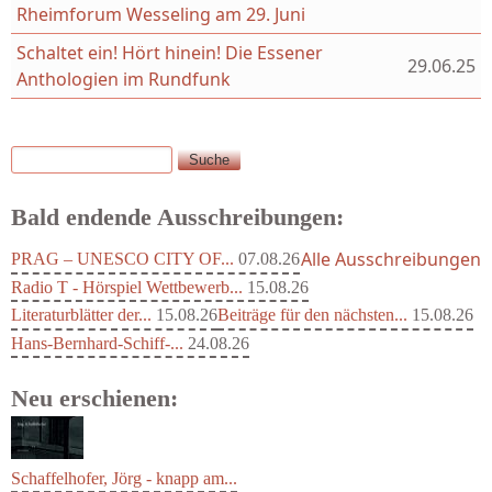
Rheimforum Wesseling am 29. Juni
Schaltet ein! Hört hinein! Die Essener
29.06.25
Anthologien im Rundfunk
Suche
Suchformular
Bald endende Ausschreibungen:
Alle Ausschreibungen
PRAG – UNESCO CITY OF...
07.08.26
Radio T - Hörspiel Wettbewerb...
15.08.26
Literaturblätter der...
15.08.26
Beiträge für den nächsten...
15.08.26
Hans-Bernhard-Schiff-...
24.08.26
Neu erschienen: