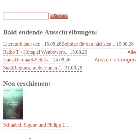
Suche
Suchformular
Bald endende Ausschreibungen:
Literaturblätter der...
15.08.26
Beiträge für den nächsten...
15.08.26
Alle
Radio T - Hörspiel Wettbewerb...
15.08.26
Ausschreibungen
Hans-Bernhard-Schiff-...
24.08.26
StadtRegionschreiber:innen (...
31.08.26
Neu erschienen:
Schnabel, Sigune und Philipp L´...