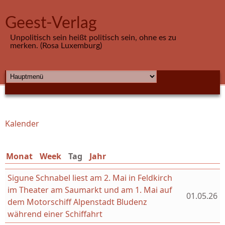
Direkt zum Inhalt
Geest-Verlag
Unpolitisch sein heißt politisch sein, ohne es zu
merken. (Rosa Luxemburg)
HAUPTMENÜ
Kalender
Sie sind hier
Monat
Week
Tag
(aktiver Reiter)
Jahr
Sigune Schnabel liest am 2. Mai in Feldkirch
im Theater am Saumarkt und am 1. Mai auf
01.05.26
dem Motorschiff Alpenstadt Bludenz
während einer Schiffahrt