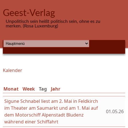
Direkt zum Inhalt
Geest-Verlag
Unpolitisch sein heißt politisch sein, ohne es zu
merken. (Rosa Luxemburg)
HAUPTMENÜ
Kalender
Sie sind hier
Monat
Week
Tag
(aktiver Reiter)
Jahr
Sigune Schnabel liest am 2. Mai in Feldkirch
im Theater am Saumarkt und am 1. Mai auf
01.05.26
dem Motorschiff Alpenstadt Bludenz
während einer Schiffahrt