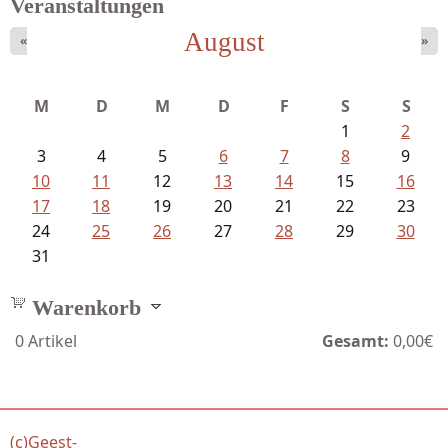
Veranstaltungen
August
«
»
Sigune Schnabel und Philipp...
M
D
M
D
F
S
S
1
2
3
4
5
6
7
8
9
10
11
12
13
14
15
16
17
18
19
20
21
22
23
24
25
26
27
28
29
30
31
Warenkorb
0
Artikel
Gesamt:
0,00€
(c)Geest-