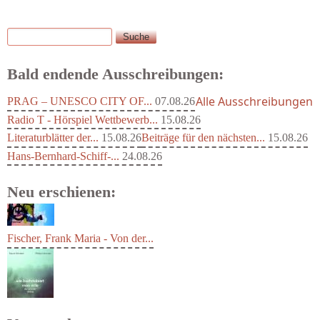
Suche
Suchformular
Bald endende Ausschreibungen:
Alle Ausschreibungen
PRAG – UNESCO CITY OF...
07.08.26
Radio T - Hörspiel Wettbewerb...
15.08.26
Literaturblätter der...
15.08.26
Beiträge für den nächsten...
15.08.26
Hans-Bernhard-Schiff-...
24.08.26
Neu erschienen:
Fischer, Frank Maria - Von der...