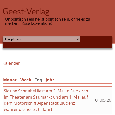
Direkt zum Inhalt
Geest-Verlag
Unpolitisch sein heißt politisch sein, ohne es zu
merken. (Rosa Luxemburg)
HAUPTMENÜ
Kalender
Sie sind hier
Monat
Week
Tag
(aktiver Reiter)
Jahr
Sigune Schnabel liest am 2. Mai in Feldkirch
im Theater am Saumarkt und am 1. Mai auf
01.05.26
dem Motorschiff Alpenstadt Bludenz
während einer Schiffahrt