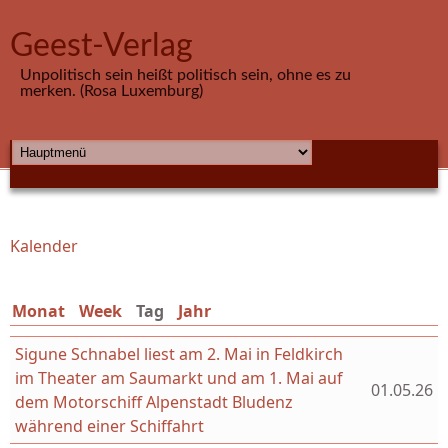
Direkt zum Inhalt
Geest-Verlag
Unpolitisch sein heißt politisch sein, ohne es zu
merken. (Rosa Luxemburg)
HAUPTMENÜ
Kalender
Sie sind hier
Monat
Week
Tag
(aktiver Reiter)
Jahr
Sigune Schnabel liest am 2. Mai in Feldkirch
im Theater am Saumarkt und am 1. Mai auf
01.05.26
dem Motorschiff Alpenstadt Bludenz
während einer Schiffahrt