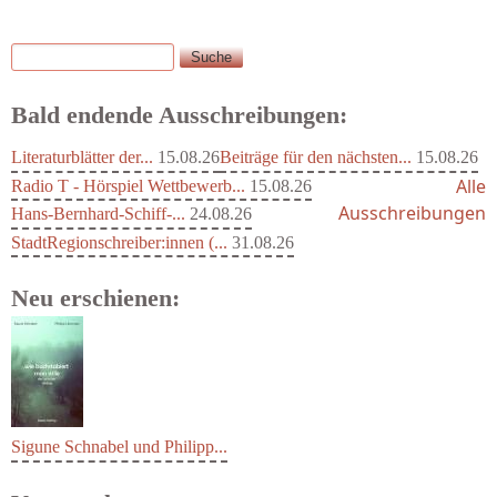
Suche
Suchformular
Bald endende Ausschreibungen:
Literaturblätter der...
15.08.26
Beiträge für den nächsten...
15.08.26
Alle
Radio T - Hörspiel Wettbewerb...
15.08.26
Ausschreibungen
Hans-Bernhard-Schiff-...
24.08.26
StadtRegionschreiber:innen (...
31.08.26
Neu erschienen:
Sigune Schnabel und Philipp...