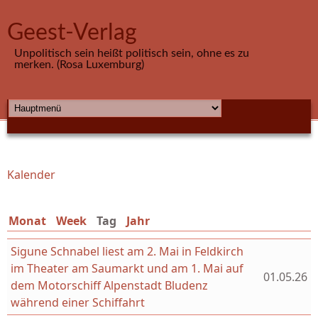
Direkt zum Inhalt
Geest-Verlag
Unpolitisch sein heißt politisch sein, ohne es zu
merken. (Rosa Luxemburg)
HAUPTMENÜ
Kalender
Sie sind hier
Monat
Week
Tag
(aktiver Reiter)
Jahr
Sigune Schnabel liest am 2. Mai in Feldkirch
im Theater am Saumarkt und am 1. Mai auf
01.05.26
dem Motorschiff Alpenstadt Bludenz
während einer Schiffahrt