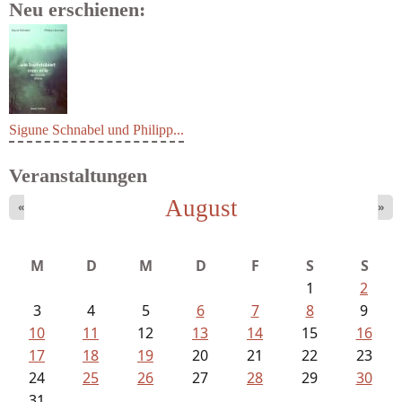
Neu erschienen:
Sigune Schnabel und Philipp...
Veranstaltungen
August
«
»
M
D
M
D
F
S
S
1
2
3
4
5
6
7
8
9
10
11
12
13
14
15
16
17
18
19
20
21
22
23
24
25
26
27
28
29
30
31