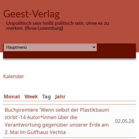
Direkt zum Inhalt
Geest-Verlag
Unpolitisch sein heißt politisch sein, ohne es zu
merken. (Rosa Luxemburg)
HAUPTMENÜ
Kalender
Sie sind hier
Monat
Week
Tag
(aktiver Reiter)
Jahr
Buchpremiere 'Wenn selbst der Plastikbaum
stirbt'-14 Autor*innen über die
02.05.26
Verantwortung gegenüber unserer Erde am
2. Mai im Gulfhaus Vechta