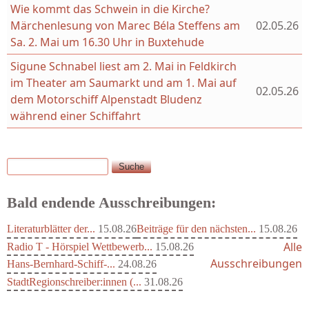
Wie kommt das Schwein in die Kirche?
Märchenlesung von Marec Béla Steffens am
02.05.26
Sa. 2. Mai um 16.30 Uhr in Buxtehude
Sigune Schnabel liest am 2. Mai in Feldkirch
im Theater am Saumarkt und am 1. Mai auf
02.05.26
dem Motorschiff Alpenstadt Bludenz
während einer Schiffahrt
Suche
Suchformular
Bald endende Ausschreibungen:
Literaturblätter der...
15.08.26
Beiträge für den nächsten...
15.08.26
Alle
Radio T - Hörspiel Wettbewerb...
15.08.26
Ausschreibungen
Hans-Bernhard-Schiff-...
24.08.26
StadtRegionschreiber:innen (...
31.08.26