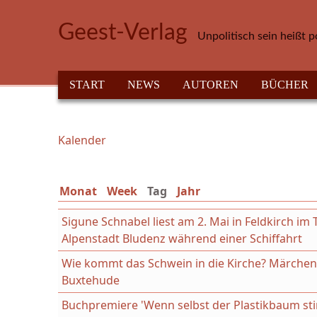
Direkt zum Inhalt
Geest-Verlag
Unpolitisch sein heißt p
HAUPTMENÜ
START
NEWS
AUTOREN
BÜCHER
Kalender
Sie sind hier
Monat
Week
Tag
(aktiver Reiter)
Jahr
Sigune Schnabel liest am 2. Mai in Feldkirch i
Alpenstadt Bludenz während einer Schiffahrt
Wie kommt das Schwein in die Kirche? Märchenl
Buxtehude
Buchpremiere 'Wenn selbst der Plastikbaum st