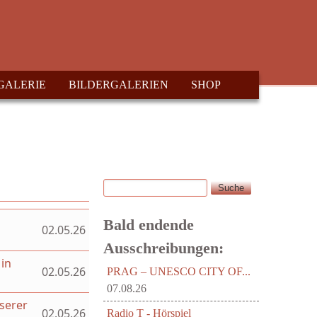
GALERIE
BILDERGALERIEN
SHOP
Suche
Suchformular
Bald endende
02.05.26
Ausschreibungen:
 in
02.05.26
PRAG – UNESCO CITY OF...
07.08.26
serer
02.05.26
Radio T - Hörspiel