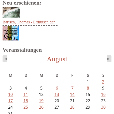
Neu erschienen:
Bartsch, Thomas - Erdrutsch der...
Veranstaltungen
August
«
»
Fischer, Frank Maria - Von der...
M
D
M
D
F
S
S
1
2
3
4
5
6
7
8
9
10
11
12
13
14
15
16
17
18
19
20
21
22
23
24
25
26
27
28
29
30
31