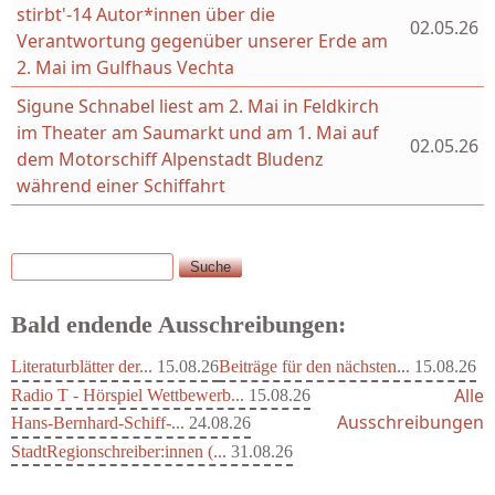
stirbt'-14 Autor*innen über die
02.05.26
Verantwortung gegenüber unserer Erde am
2. Mai im Gulfhaus Vechta
Sigune Schnabel liest am 2. Mai in Feldkirch
im Theater am Saumarkt und am 1. Mai auf
02.05.26
dem Motorschiff Alpenstadt Bludenz
während einer Schiffahrt
Suche
Suchformular
Bald endende Ausschreibungen:
Literaturblätter der...
15.08.26
Beiträge für den nächsten...
15.08.26
Alle
Radio T - Hörspiel Wettbewerb...
15.08.26
Ausschreibungen
Hans-Bernhard-Schiff-...
24.08.26
StadtRegionschreiber:innen (...
31.08.26