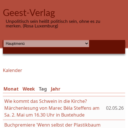
Direkt zum Inhalt
Geest-Verlag
Unpolitisch sein heißt politisch sein, ohne es zu
merken. (Rosa Luxemburg)
HAUPTMENÜ
Kalender
Sie sind hier
Monat
Week
Tag
(aktiver Reiter)
Jahr
Wie kommt das Schwein in die Kirche?
Märchenlesung von Marec Béla Steffens am
02.05.26
Sa. 2. Mai um 16.30 Uhr in Buxtehude
Buchpremiere 'Wenn selbst der Plastikbaum