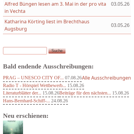
Alfred Büngen lesen am 3. Mai in der pro vita
03.05.26
in Vechta
Katharina Körting liest im Brechthaus
03.05.26
Augsburg
Suche
Suchformular
Bald endende Ausschreibungen:
Alle Ausschreibungen
PRAG – UNESCO CITY OF...
07.08.26
Radio T - Hörspiel Wettbewerb...
15.08.26
Literaturblätter der...
15.08.26
Beiträge für den nächsten...
15.08.26
Hans-Bernhard-Schiff-...
24.08.26
Neu erschienen: