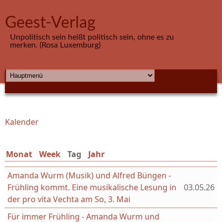
Direkt zum Inhalt
Geest-Verlag
Unpolitisch sein heißt politisch sein, ohne es zu
merken. (Rosa Luxemburg)
HAUPTMENÜ
Kalender
Sie sind hier
Monat
Week
Tag
(aktiver Reiter)
Jahr
Amanda Wurm (Musik) und Alfred Büngen -
Frühling kommt. Eine musikalische Lesung in
03.05.26
der pro vita Vechta am So, 3. Mai
Für immer Frühling - Amanda Wurm und