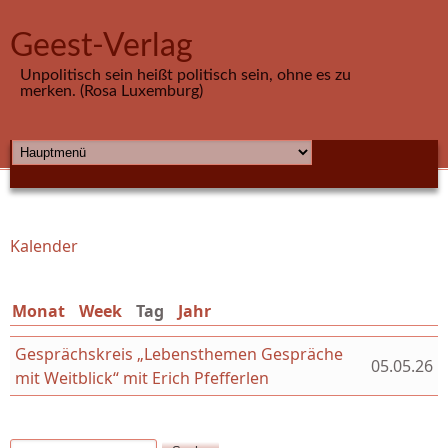
Direkt zum Inhalt
Geest-Verlag
Unpolitisch sein heißt politisch sein, ohne es zu
merken. (Rosa Luxemburg)
HAUPTMENÜ
Kalender
Sie sind hier
Monat
Week
Tag
(aktiver Reiter)
Jahr
Gesprächskreis „Lebensthemen Gespräche
05.05.26
mit Weitblick“ mit Erich Pfefferlen