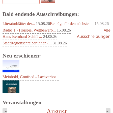
Suche
Suchformular
Bald endende Ausschreibungen:
Literaturblätter der...
15.08.26
Beiträge für den nächsten...
15.08.26
Alle
Radio T - Hörspiel Wettbewerb...
15.08.26
Ausschreibungen
Hans-Bernhard-Schiff-...
24.08.26
StadtRegionschreiber:innen (...
31.08.26
Neu erschienen:
Meinhold, Gottfried - Lachverbot...
Veranstaltungen
August
«
»