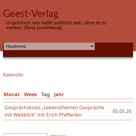
Direkt zum Inhalt
Geest-Verlag
Unpolitisch sein heißt politisch sein, ohne es zu
merken. (Rosa Luxemburg)
HAUPTMENÜ
Kalender
Sie sind hier
Monat
Week
Tag
(aktiver Reiter)
Jahr
Gesprächskreis „Lebensthemen Gespräche
05.05.26
mit Weitblick“ mit Erich Pfefferlen