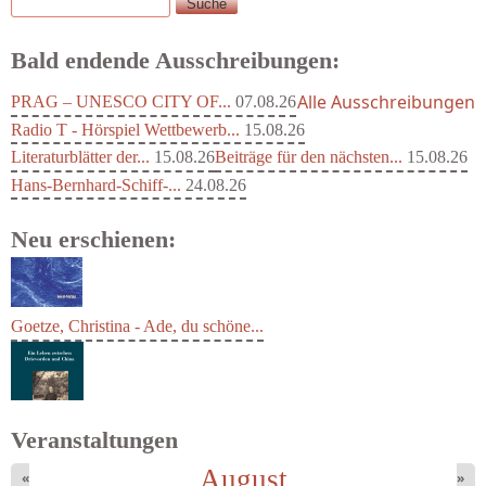
Suche
Suchformular
Bald endende Ausschreibungen:
Alle Ausschreibungen
PRAG – UNESCO CITY OF...
07.08.26
Radio T - Hörspiel Wettbewerb...
15.08.26
Literaturblätter der...
15.08.26
Beiträge für den nächsten...
15.08.26
Hans-Bernhard-Schiff-...
24.08.26
Neu erschienen:
Goetze, Christina - Ade, du schöne...
Veranstaltungen
August
«
»