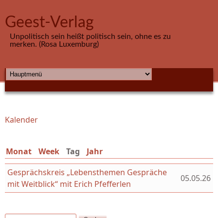
Direkt zum Inhalt
Geest-Verlag
Unpolitisch sein heißt politisch sein, ohne es zu
merken. (Rosa Luxemburg)
HAUPTMENÜ
Kalender
Sie sind hier
Monat
Week
Tag
(aktiver Reiter)
Jahr
Gesprächskreis „Lebensthemen Gespräche
05.05.26
mit Weitblick“ mit Erich Pfefferlen