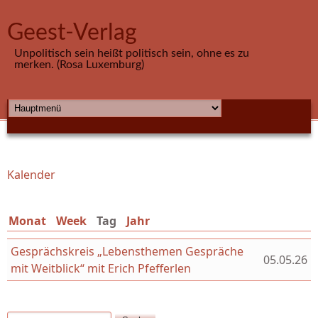
Direkt zum Inhalt
Geest-Verlag
Unpolitisch sein heißt politisch sein, ohne es zu
merken. (Rosa Luxemburg)
HAUPTMENÜ
Kalender
Sie sind hier
Monat
Week
Tag
(aktiver Reiter)
Jahr
Gesprächskreis „Lebensthemen Gespräche
05.05.26
mit Weitblick“ mit Erich Pfefferlen