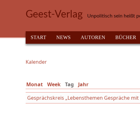
Direkt zum Inhalt
Geest-Verlag
Unpolitisch sein heißt p
HAUPTMENÜ
START
NEWS
AUTOREN
BÜCHER
Kalender
Sie sind hier
Monat
Week
Tag
(aktiver Reiter)
Jahr
Gesprächskreis „Lebensthemen Gespräche mit We