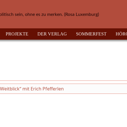
olitisch sein, ohne es zu merken. (Rosa Luxemburg)
PROJEKTE
DER VERLAG
SOMMERFEST
HÖR
itblick“ mit Erich Pfefferlen