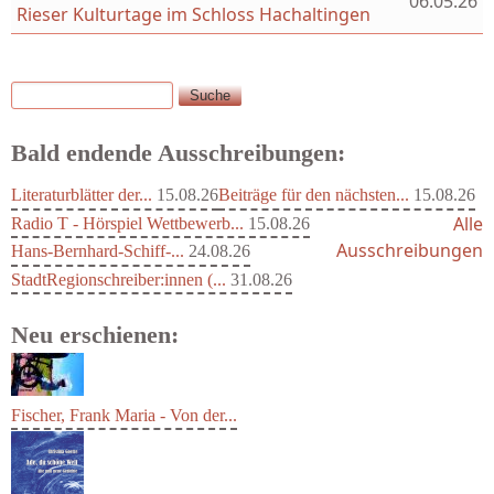
06.05.26
Rieser Kulturtage im Schloss Hachaltingen
Suche
Suchformular
Bald endende Ausschreibungen:
Literaturblätter der...
15.08.26
Beiträge für den nächsten...
15.08.26
Alle
Radio T - Hörspiel Wettbewerb...
15.08.26
Ausschreibungen
Hans-Bernhard-Schiff-...
24.08.26
StadtRegionschreiber:innen (...
31.08.26
Neu erschienen:
Fischer, Frank Maria - Von der...