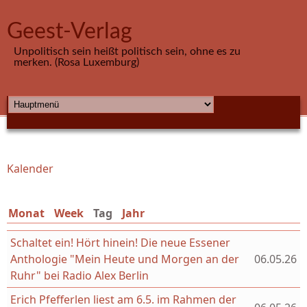
Direkt zum Inhalt
Geest-Verlag
Unpolitisch sein heißt politisch sein, ohne es zu
merken. (Rosa Luxemburg)
HAUPTMENÜ
Kalender
Sie sind hier
Monat
Week
Tag
(aktiver Reiter)
Jahr
Schaltet ein! Hört hinein! Die neue Essener
Anthologie "Mein Heute und Morgen an der
06.05.26
Ruhr" bei Radio Alex Berlin
Erich Pfefferlen liest am 6.5. im Rahmen der