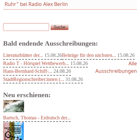
Ruhr" bei Radio Alex Berlin
Suche
Suchformular
Bald endende Ausschreibungen:
Literaturblätter der...
15.08.26
Beiträge für den nächsten...
15.08.26
Alle
Radio T - Hörspiel Wettbewerb...
15.08.26
Ausschreibungen
Hans-Bernhard-Schiff-...
24.08.26
StadtRegionschreiber:innen (...
31.08.26
Neu erschienen:
Bartsch, Thomas - Erdrutsch der...