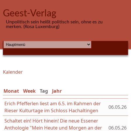
Direkt zum Inhalt
Geest-Verlag
Unpolitisch sein heißt politisch sein, ohne es zu
merken. (Rosa Luxemburg)
HAUPTMENÜ
Kalender
Sie sind hier
Monat
Week
Tag
(aktiver Reiter)
Jahr
Erich Pfefferlen liest am 6.5. im Rahmen der
06.05.26
Rieser Kulturtage im Schloss Hachaltingen
Schaltet ein! Hört hinein! Die neue Essener
Anthologie "Mein Heute und Morgen an der
06.05.26