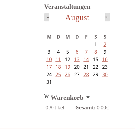
Veranstaltungen
August
«
»
Ein Leben zwischen Drievorden
M
D
M
D
F
S
S
und...
1
2
3
4
5
6
7
8
9
10
11
12
13
14
15
16
17
18
19
20
21
22
23
24
25
26
27
28
29
30
31
Warenkorb
0
Artikel
Gesamt:
0,00€