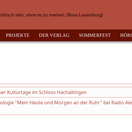
olitisch sein, ohne es zu merken. (Rosa Luxemburg)
PROJEKTE
DER VERLAG
SOMMERFEST
HÖR
eser Kulturtage im Schloss Hachaltingen
thologie "Mein Heute und Morgen an der Ruhr" bei Radio Al