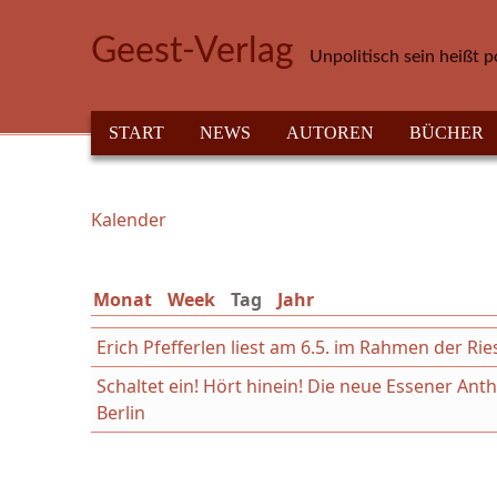
Direkt zum Inhalt
Geest-Verlag
Unpolitisch sein heißt p
HAUPTMENÜ
START
NEWS
AUTOREN
BÜCHER
Kalender
Sie sind hier
Monat
Week
Tag
(aktiver Reiter)
Jahr
Erich Pfefferlen liest am 6.5. im Rahmen der Ri
Schaltet ein! Hört hinein! Die neue Essener An
Berlin