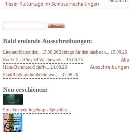
06.05.26
Rieser Kulturtage im Schloss Hachaltingen
Suche
Suchformular
Bald endende Ausschreibungen:
Literaturblätter der...
15.08.26
Beiträge für den nächsten...
15.08.26
Alle
Radio T - Hörspiel Wettbewerb...
15.08.26
Ausschreibungen
Hans-Bernhard-Schiff-...
24.08.26
StadtRegionschreiber:innen (...
31.08.26
Neu erschienen:
Struckmeyer, Ingeborg - Sprachlos...