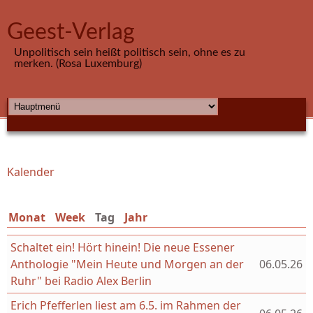
Direkt zum Inhalt
Geest-Verlag
Unpolitisch sein heißt politisch sein, ohne es zu
merken. (Rosa Luxemburg)
HAUPTMENÜ
Kalender
Sie sind hier
Monat
Week
Tag
(aktiver Reiter)
Jahr
Schaltet ein! Hört hinein! Die neue Essener
Anthologie "Mein Heute und Morgen an der
06.05.26
Ruhr" bei Radio Alex Berlin
Erich Pfefferlen liest am 6.5. im Rahmen der