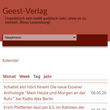
Direkt zum Inhalt
Geest-Verlag
Unpolitisch sein heißt politisch sein, ohne es zu
merken. (Rosa Luxemburg)
HAUPTMENÜ
Kalender
Sie sind hier
Monat
Week
Tag
(aktiver Reiter)
Jahr
Schaltet ein! Hört hinein! Die neue Essener
Anthologie "Mein Heute und Morgen an der
06.05.26
Ruhr" bei Radio Alex Berlin
Erich Pfefferlen liest am 6.5. im Rahmen der