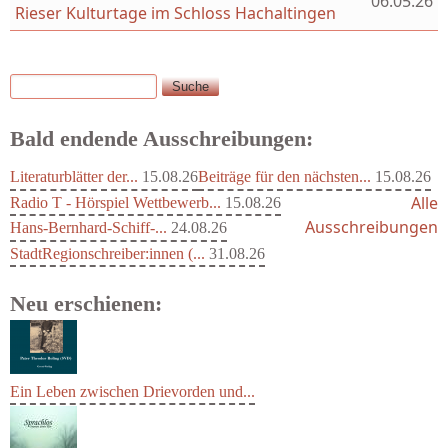
06.05.26
Rieser Kulturtage im Schloss Hachaltingen
Suche
Suchformular
Bald endende Ausschreibungen:
Literaturblätter der...
15.08.26
Beiträge für den nächsten...
15.08.26
Alle
Radio T - Hörspiel Wettbewerb...
15.08.26
Ausschreibungen
Hans-Bernhard-Schiff-...
24.08.26
StadtRegionschreiber:innen (...
31.08.26
Neu erschienen:
Ein Leben zwischen Drievorden und...