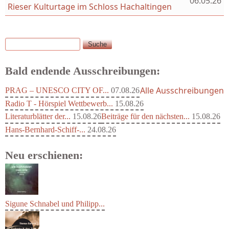
06.05.26
Rieser Kulturtage im Schloss Hachaltingen
Suche
Suchformular
Bald endende Ausschreibungen:
Alle Ausschreibungen
PRAG – UNESCO CITY OF...
07.08.26
Radio T - Hörspiel Wettbewerb...
15.08.26
Literaturblätter der...
15.08.26
Beiträge für den nächsten...
15.08.26
Hans-Bernhard-Schiff-...
24.08.26
Neu erschienen:
Sigune Schnabel und Philipp...