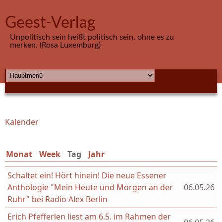
Direkt zum Inhalt
Geest-Verlag
Unpolitisch sein heißt politisch sein, ohne es zu
merken. (Rosa Luxemburg)
HAUPTMENÜ
Kalender
Sie sind hier
Monat
Week
Tag
(aktiver Reiter)
Jahr
Schaltet ein! Hört hinein! Die neue Essener
Anthologie "Mein Heute und Morgen an der
06.05.26
Ruhr" bei Radio Alex Berlin
Erich Pfefferlen liest am 6.5. im Rahmen der