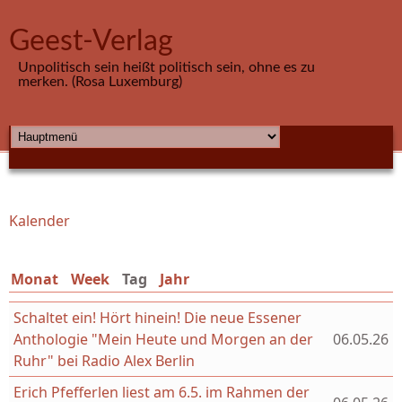
Direkt zum Inhalt
Geest-Verlag
Unpolitisch sein heißt politisch sein, ohne es zu
merken. (Rosa Luxemburg)
HAUPTMENÜ
Kalender
Sie sind hier
Monat
Week
Tag
(aktiver Reiter)
Jahr
Schaltet ein! Hört hinein! Die neue Essener
Anthologie "Mein Heute und Morgen an der
06.05.26
Ruhr" bei Radio Alex Berlin
Erich Pfefferlen liest am 6.5. im Rahmen der