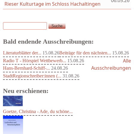
06.05.26
Rieser Kulturtage im Schloss Hachaltingen
Suche
Suchformular
Bald endende Ausschreibungen:
Literaturblätter der...
15.08.26
Beiträge für den nächsten...
15.08.26
Alle
Radio T - Hörspiel Wettbewerb...
15.08.26
Ausschreibungen
Hans-Bernhard-Schiff-...
24.08.26
StadtRegionschreiber:innen (...
31.08.26
Neu erschienen:
Goetze, Christina - Ade, du schöne...