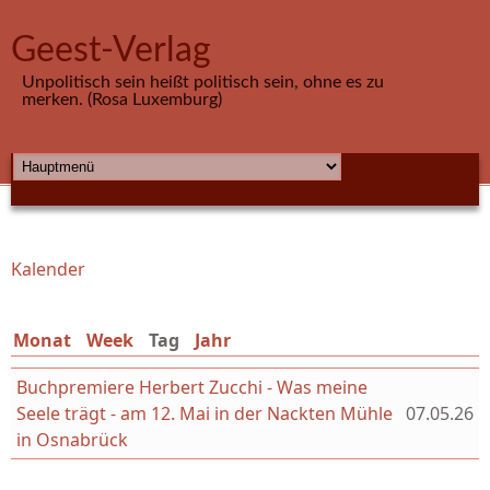
Direkt zum Inhalt
Geest-Verlag
Unpolitisch sein heißt politisch sein, ohne es zu
merken. (Rosa Luxemburg)
HAUPTMENÜ
Kalender
Sie sind hier
Monat
Week
Tag
(aktiver Reiter)
Jahr
Buchpremiere Herbert Zucchi - Was meine
Seele trägt - am 12. Mai in der Nackten Mühle
07.05.26
in Osnabrück