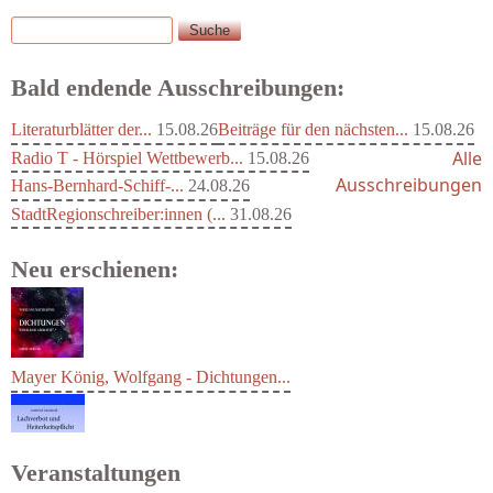
Suche
Suchformular
Bald endende Ausschreibungen:
Literaturblätter der...
15.08.26
Beiträge für den nächsten...
15.08.26
Alle
Radio T - Hörspiel Wettbewerb...
15.08.26
Ausschreibungen
Hans-Bernhard-Schiff-...
24.08.26
StadtRegionschreiber:innen (...
31.08.26
Neu erschienen:
Mayer König, Wolfgang - Dichtungen...
Veranstaltungen