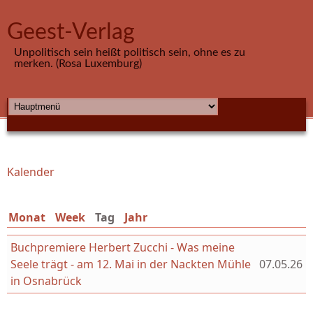
Direkt zum Inhalt
Geest-Verlag
Unpolitisch sein heißt politisch sein, ohne es zu
merken. (Rosa Luxemburg)
HAUPTMENÜ
Kalender
Sie sind hier
Monat
Week
Tag
(aktiver Reiter)
Jahr
Buchpremiere Herbert Zucchi - Was meine
Seele trägt - am 12. Mai in der Nackten Mühle
07.05.26
in Osnabrück