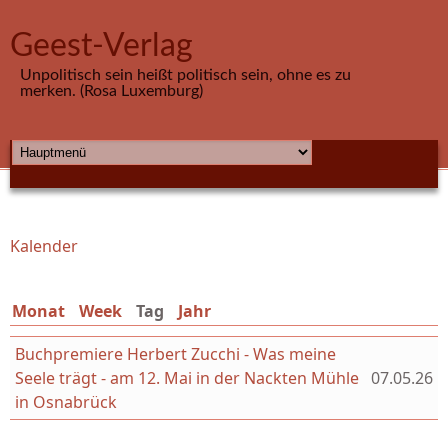
Direkt zum Inhalt
Geest-Verlag
Unpolitisch sein heißt politisch sein, ohne es zu
merken. (Rosa Luxemburg)
HAUPTMENÜ
Kalender
Sie sind hier
Monat
Week
Tag
(aktiver Reiter)
Jahr
Buchpremiere Herbert Zucchi - Was meine
Seele trägt - am 12. Mai in der Nackten Mühle
07.05.26
in Osnabrück