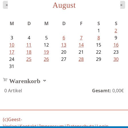
August
«
»
Mayer König, Wolfgang - Dichtungen...
M
D
M
D
F
S
S
1
2
3
4
5
6
7
8
9
10
11
12
13
14
15
16
17
18
19
20
21
22
23
24
25
26
27
28
29
30
31
Warenkorb
0
Artikel
Gesamt:
0,00€
(c)Geest-
Verlag
|
Kontakt
|
Impressum
|
Datenschutz
|
Login