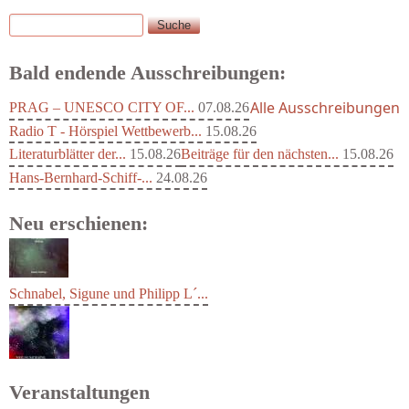
Suche
Suchformular
Bald endende Ausschreibungen:
Alle Ausschreibungen
PRAG – UNESCO CITY OF...
07.08.26
Radio T - Hörspiel Wettbewerb...
15.08.26
Literaturblätter der...
15.08.26
Beiträge für den nächsten...
15.08.26
Hans-Bernhard-Schiff-...
24.08.26
Neu erschienen:
Schnabel, Sigune und Philipp L´...
Veranstaltungen