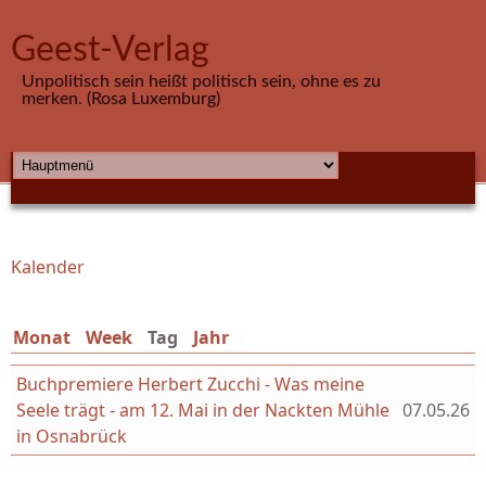
Direkt zum Inhalt
Geest-Verlag
Unpolitisch sein heißt politisch sein, ohne es zu
merken. (Rosa Luxemburg)
HAUPTMENÜ
Kalender
Sie sind hier
Monat
Week
Tag
(aktiver Reiter)
Jahr
Buchpremiere Herbert Zucchi - Was meine
Seele trägt - am 12. Mai in der Nackten Mühle
07.05.26
in Osnabrück