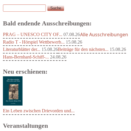
Suche
Suchformular
Bald endende Ausschreibungen:
Alle Ausschreibungen
PRAG – UNESCO CITY OF...
07.08.26
Radio T - Hörspiel Wettbewerb...
15.08.26
Literaturblätter der...
15.08.26
Beiträge für den nächsten...
15.08.26
Hans-Bernhard-Schiff-...
24.08.26
Neu erschienen:
Ein Leben zwischen Drievorden und...
Veranstaltungen