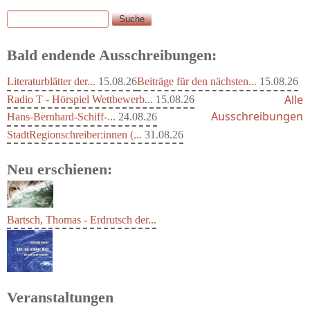
Suche
Suchformular
Bald endende Ausschreibungen:
Literaturblätter der...
15.08.26
Beiträge für den nächsten...
15.08.26
Alle
Radio T - Hörspiel Wettbewerb...
15.08.26
Ausschreibungen
Hans-Bernhard-Schiff-...
24.08.26
StadtRegionschreiber:innen (...
31.08.26
Neu erschienen:
Bartsch, Thomas - Erdrutsch der...
Veranstaltungen