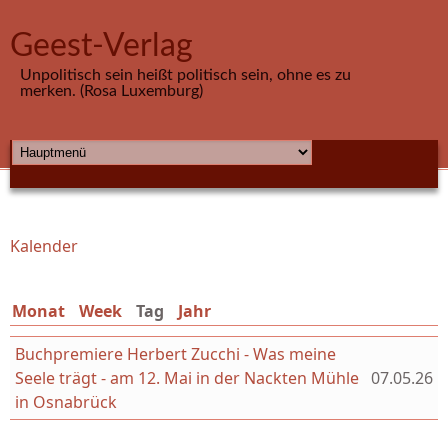
Direkt zum Inhalt
Geest-Verlag
Unpolitisch sein heißt politisch sein, ohne es zu
merken. (Rosa Luxemburg)
HAUPTMENÜ
Kalender
Sie sind hier
Monat
Week
Tag
(aktiver Reiter)
Jahr
Buchpremiere Herbert Zucchi - Was meine
Seele trägt - am 12. Mai in der Nackten Mühle
07.05.26
in Osnabrück