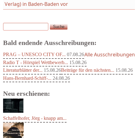
Verlag) in Baden-Baden vor
Suche
Suchformular
Bald endende Ausschreibungen:
Alle Ausschreibungen
PRAG – UNESCO CITY OF...
07.08.26
Radio T - Hörspiel Wettbewerb...
15.08.26
Literaturblätter der...
15.08.26
Beiträge für den nächsten...
15.08.26
Hans-Bernhard-Schiff-...
24.08.26
Neu erschienen:
Schaffelhofer, Jörg - knapp am...