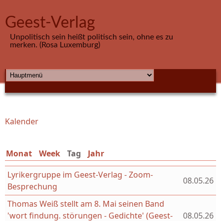
Direkt zum Inhalt
Geest-Verlag
Unpolitisch sein heißt politisch sein, ohne es zu
merken. (Rosa Luxemburg)
HAUPTMENÜ
Kalender
Sie sind hier
Monat
Week
Tag
(aktiver Reiter)
Jahr
Lyrikergruppe im Geest-Verlag - Zoom-
08.05.26
Besprechung
Thomas Weiß stellt am 8. Mai seinen Band
'wort findung. störungen - Gedichte' (Geest-
08.05.26