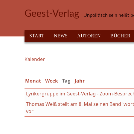
Direkt zum Inhalt
Geest-Verlag
Unpolitisch sein heißt p
HAUPTMENÜ
START
NEWS
AUTOREN
BÜCHER
Kalender
Sie sind hier
Monat
Week
Tag
(aktiver Reiter)
Jahr
Lyrikergruppe im Geest-Verlag - Zoom-Bespre
Thomas Weiß stellt am 8. Mai seinen Band 'wort
vor