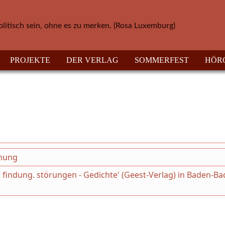
olitisch sein, ohne es zu merken. (Rosa Luxemburg)
PROJEKTE
DER VERLAG
SOMMERFEST
HÖR
chung
 findung. störungen - Gedichte' (Geest-Verlag) in Baden-B