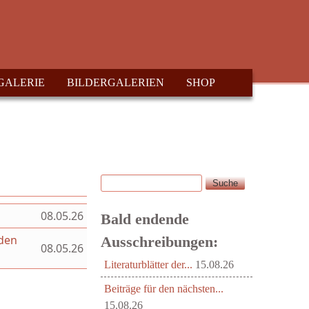
GALERIE
BILDERGALERIEN
SHOP
Suche
Suchformular
08.05.26
Bald endende
aden
Ausschreibungen:
08.05.26
Literaturblätter der...
15.08.26
Beiträge für den nächsten...
15.08.26