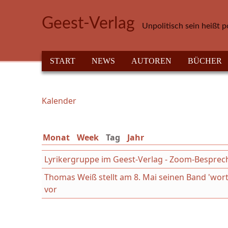
Direkt zum Inhalt
Geest-Verlag
Unpolitisch sein heißt p
HAUPTMENÜ
START
NEWS
AUTOREN
BÜCHER
Kalender
Sie sind hier
Monat
Week
Tag
(aktiver Reiter)
Jahr
Lyrikergruppe im Geest-Verlag - Zoom-Bespre
Thomas Weiß stellt am 8. Mai seinen Band 'wort
vor