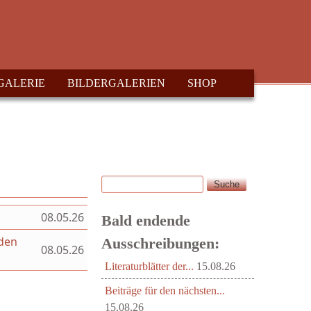
GALERIE
BILDERGALERIEN
SHOP
Suche
Suchformular
08.05.26
Bald endende
aden
Ausschreibungen:
08.05.26
Literaturblätter der...
15.08.26
Beiträge für den nächsten...
15.08.26