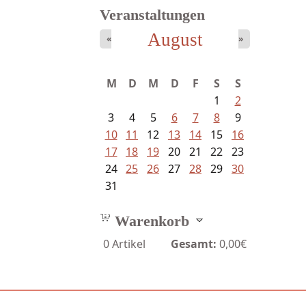
Veranstaltungen
August
«
»
Ein Leben zwischen Drievorden
M
D
M
D
F
S
S
und...
1
2
3
4
5
6
7
8
9
10
11
12
13
14
15
16
17
18
19
20
21
22
23
24
25
26
27
28
29
30
31
Warenkorb
0
Artikel
Gesamt:
0,00€