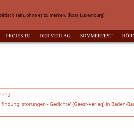
olitisch sein, ohne es zu merken. (Rosa Luxemburg)
PROJEKTE
DER VERLAG
SOMMERFEST
HÖR
chung
 findung. störungen - Gedichte' (Geest-Verlag) in Baden-B