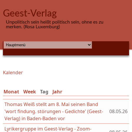
Direkt zum Inhalt
Geest-Verlag
Unpolitisch sein heißt politisch sein, ohne es zu
merken. (Rosa Luxemburg)
HAUPTMENÜ
Kalender
Sie sind hier
Monat
Week
Tag
(aktiver Reiter)
Jahr
Thomas Weiß stellt am 8. Mai seinen Band
'wort findung. störungen - Gedichte' (Geest-
08.05.26
Verlag) in Baden-Baden vor
Lyrikergruppe im Geest-Verlag - Zoom-