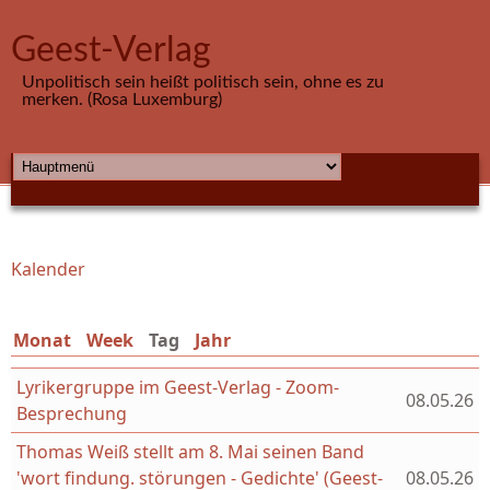
Direkt zum Inhalt
Geest-Verlag
Unpolitisch sein heißt politisch sein, ohne es zu
merken. (Rosa Luxemburg)
HAUPTMENÜ
Kalender
Sie sind hier
Monat
Week
Tag
(aktiver Reiter)
Jahr
Lyrikergruppe im Geest-Verlag - Zoom-
08.05.26
Besprechung
Thomas Weiß stellt am 8. Mai seinen Band
'wort findung. störungen - Gedichte' (Geest-
08.05.26