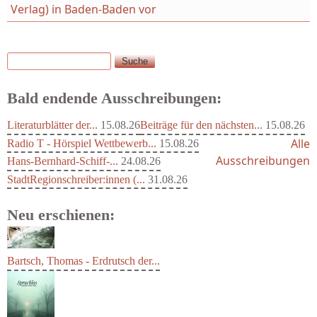
Verlag) in Baden-Baden vor
Suche
Suchformular
Bald endende Ausschreibungen:
Literaturblätter der...
15.08.26
Beiträge für den nächsten...
15.08.26
Alle
Radio T - Hörspiel Wettbewerb...
15.08.26
Ausschreibungen
Hans-Bernhard-Schiff-...
24.08.26
StadtRegionschreiber:innen (...
31.08.26
Neu erschienen:
Bartsch, Thomas - Erdrutsch der...