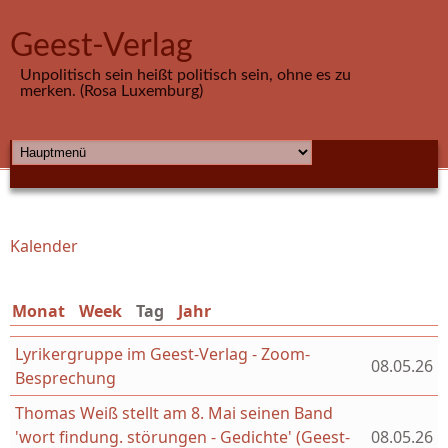
Direkt zum Inhalt
Geest-Verlag
Unpolitisch sein heißt politisch sein, ohne es zu
merken. (Rosa Luxemburg)
HAUPTMENÜ
Kalender
Sie sind hier
Monat
Week
Tag
(aktiver Reiter)
Jahr
Lyrikergruppe im Geest-Verlag - Zoom-
08.05.26
Besprechung
Thomas Weiß stellt am 8. Mai seinen Band
'wort findung. störungen - Gedichte' (Geest-
08.05.26