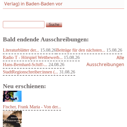
Verlag) in Baden-Baden vor
Suche
Suchformular
Bald endende Ausschreibungen:
Literaturblätter der...
15.08.26
Beiträge für den nächsten...
15.08.26
Alle
Radio T - Hörspiel Wettbewerb...
15.08.26
Ausschreibungen
Hans-Bernhard-Schiff-...
24.08.26
StadtRegionschreiber:innen (...
31.08.26
Neu erschienen:
Fischer, Frank Maria - Von der...