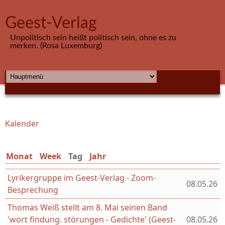
Direkt zum Inhalt
Geest-Verlag
Unpolitisch sein heißt politisch sein, ohne es zu
merken. (Rosa Luxemburg)
HAUPTMENÜ
Kalender
Sie sind hier
Monat
Week
Tag
(aktiver Reiter)
Jahr
Lyrikergruppe im Geest-Verlag - Zoom-
08.05.26
Besprechung
Thomas Weiß stellt am 8. Mai seinen Band
'wort findung. störungen - Gedichte' (Geest-
08.05.26