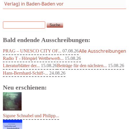
Verlag) in Baden-Baden vor
Suche
Suchformular
Bald endende Ausschreibungen:
Alle Ausschreibungen
PRAG – UNESCO CITY OF...
07.08.26
Radio T - Hörspiel Wettbewerb...
15.08.26
Literaturblätter der...
15.08.26
Beiträge für den nächsten...
15.08.26
Hans-Bernhard-Schiff-...
24.08.26
Neu erschienen:
Sigune Schnabel und Philipp...