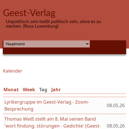
Direkt zum Inhalt
Geest-Verlag
Unpolitisch sein heißt politisch sein, ohne es zu
merken. (Rosa Luxemburg)
HAUPTMENÜ
Kalender
Sie sind hier
Monat
Week
Tag
(aktiver Reiter)
Jahr
Lyrikergruppe im Geest-Verlag - Zoom-
08.05.26
Besprechung
Thomas Weiß stellt am 8. Mai seinen Band
'wort findung. störungen - Gedichte' (Geest-
08.05.26