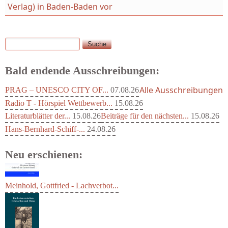
Verlag) in Baden-Baden vor
Suche
Suchformular
Bald endende Ausschreibungen:
Alle Ausschreibungen
PRAG – UNESCO CITY OF...
07.08.26
Radio T - Hörspiel Wettbewerb...
15.08.26
Literaturblätter der...
15.08.26
Beiträge für den nächsten...
15.08.26
Hans-Bernhard-Schiff-...
24.08.26
Neu erschienen:
Meinhold, Gottfried - Lachverbot...