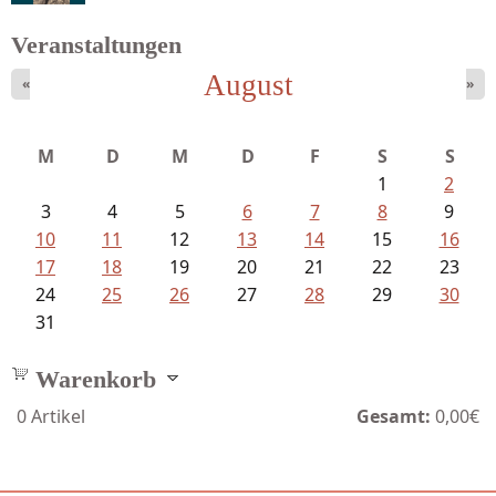
Veranstaltungen
August
«
»
Ein Leben zwischen Drievorden und...
M
D
M
D
F
S
S
1
2
3
4
5
6
7
8
9
10
11
12
13
14
15
16
17
18
19
20
21
22
23
24
25
26
27
28
29
30
31
Warenkorb
0
Artikel
Gesamt:
0,00€