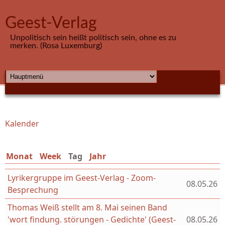
Direkt zum Inhalt
Geest-Verlag
Unpolitisch sein heißt politisch sein, ohne es zu
merken. (Rosa Luxemburg)
HAUPTMENÜ
Kalender
Sie sind hier
Monat
Week
Tag
(aktiver Reiter)
Jahr
Lyrikergruppe im Geest-Verlag - Zoom-
08.05.26
Besprechung
Thomas Weiß stellt am 8. Mai seinen Band
'wort findung. störungen - Gedichte' (Geest-
08.05.26