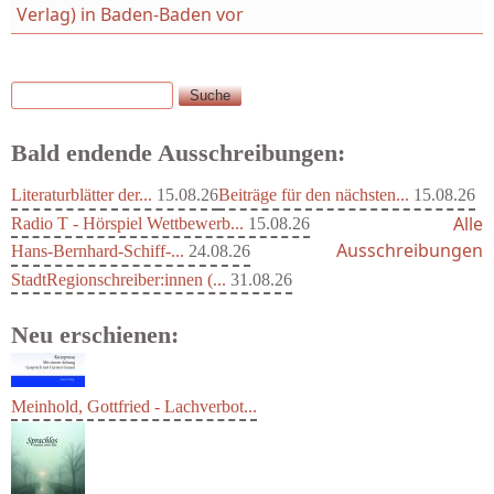
Verlag) in Baden-Baden vor
Suche
Suchformular
Bald endende Ausschreibungen:
Literaturblätter der...
15.08.26
Beiträge für den nächsten...
15.08.26
Alle
Radio T - Hörspiel Wettbewerb...
15.08.26
Ausschreibungen
Hans-Bernhard-Schiff-...
24.08.26
StadtRegionschreiber:innen (...
31.08.26
Neu erschienen:
Meinhold, Gottfried - Lachverbot...