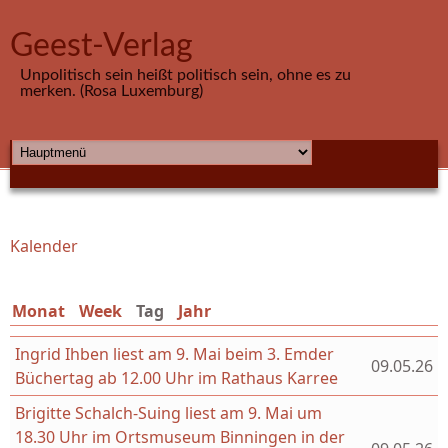
Direkt zum Inhalt
Geest-Verlag
Unpolitisch sein heißt politisch sein, ohne es zu
merken. (Rosa Luxemburg)
HAUPTMENÜ
Kalender
Sie sind hier
Monat
Week
Tag
(aktiver Reiter)
Jahr
Ingrid Ihben liest am 9. Mai beim 3. Emder
09.05.26
Büchertag ab 12.00 Uhr im Rathaus Karree
Brigitte Schalch-Suing liest am 9. Mai um
18.30 Uhr im Ortsmuseum Binningen in der