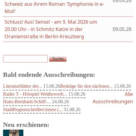
09.05.26
Schweiz aus ihrem Roman 'Symphonie in e-
Moll'
Schluss! Aus! Sense! - am 9. Mai 2026 um
20.00 Uhr - in Schmitz Katze in der
09.05.26
Oranienstraße in Berlin-Kreuzberg
Suche
Suchformular
Bald endende Ausschreibungen:
Literaturblätter der...
15.08.26
Beiträge für den nächsten...
15.08.26
Alle
Radio T - Hörspiel Wettbewerb...
15.08.26
Ausschreibungen
Hans-Bernhard-Schiff-...
24.08.26
StadtRegionschreiber:innen (...
31.08.26
Neu erschienen: