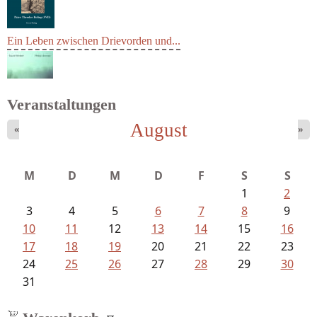
Ein Leben zwischen Drievorden und...
Veranstaltungen
August
«
»
Schnabel, Sigune und Philipp L´...
M
D
M
D
F
S
S
1
2
3
4
5
6
7
8
9
10
11
12
13
14
15
16
17
18
19
20
21
22
23
24
25
26
27
28
29
30
31