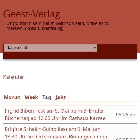
Direkt zum Inhalt
Geest-Verlag
Unpolitisch sein heißt politisch sein, ohne es zu
merken. (Rosa Luxemburg)
HAUPTMENÜ
Kalender
Sie sind hier
Monat
Week
Tag
(aktiver Reiter)
Jahr
Ingrid Ihben liest am 9. Mai beim 3. Emder
09.05.26
Büchertag ab 12.00 Uhr im Rathaus Karree
Brigitte Schalch-Suing liest am 9. Mai um
18.30 Uhr im Ortsmuseum Binningen in der