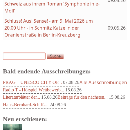
09.05.26
Schweiz aus ihrem Roman 'Symphonie in e-
Moll'
Schluss! Aus! Sense! - am 9. Mai 2026 um
20.00 Uhr - in Schmitz Katze in der
09.05.26
Oranienstraße in Berlin-Kreuzberg
Suche
Suchformular
Bald endende Ausschreibungen:
Alle Ausschreibungen
PRAG – UNESCO CITY OF...
07.08.26
Radio T - Hörspiel Wettbewerb...
15.08.26
Literaturblätter der...
15.08.26
Beiträge für den nächsten...
15.08.26
Hans-Bernhard-Schiff-...
24.08.26
Neu erschienen: