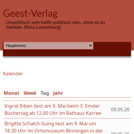
Direkt zum Inhalt
Geest-Verlag
Unpolitisch sein heißt politisch sein, ohne es zu
merken. (Rosa Luxemburg)
HAUPTMENÜ
Kalender
Sie sind hier
Monat
Week
Tag
(aktiver Reiter)
Jahr
Ingrid Ihben liest am 9. Mai beim 3. Emder
09.05.26
Büchertag ab 12.00 Uhr im Rathaus Karree
Brigitte Schalch-Suing liest am 9. Mai um
18.30 Uhr im Ortsmuseum Binningen in der