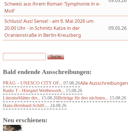
09.05.26
Schweiz aus ihrem Roman 'Symphonie in e-
Moll'
Schluss! Aus! Sense! - am 9. Mai 2026 um
20.00 Uhr - in Schmitz Katze in der
09.05.26
Oranienstraße in Berlin-Kreuzberg
Suche
Suchformular
Bald endende Ausschreibungen:
Alle Ausschreibungen
PRAG – UNESCO CITY OF...
07.08.26
Radio T - Hörspiel Wettbewerb...
15.08.26
Literaturblätter der...
15.08.26
Beiträge für den nächsten...
15.08.26
Hans-Bernhard-Schiff-...
24.08.26
Neu erschienen: