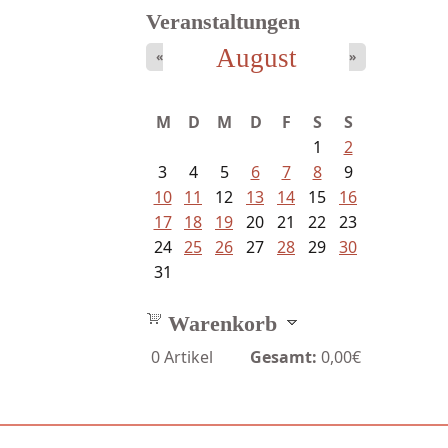
Veranstaltungen
August
«
»
Ein Leben zwischen Drievorden
M
D
M
D
F
S
S
und...
1
2
3
4
5
6
7
8
9
10
11
12
13
14
15
16
17
18
19
20
21
22
23
24
25
26
27
28
29
30
31
Warenkorb
0
Artikel
Gesamt:
0,00€