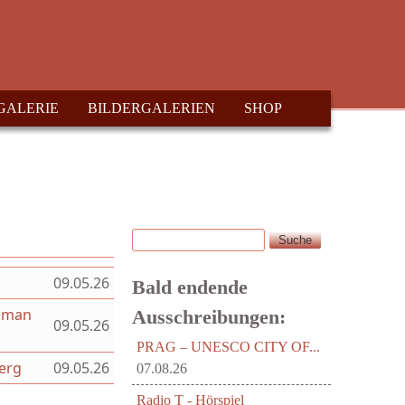
GALERIE
BILDERGALERIEN
SHOP
Suche
Suchformular
09.05.26
Bald endende
Roman
Ausschreibungen:
09.05.26
PRAG – UNESCO CITY OF...
berg
09.05.26
07.08.26
Radio T - Hörspiel