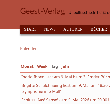
Direkt zum Inhalt
Geest-Verlag
Unpolitisch sein heißt p
HAUPTMENÜ
START
NEWS
AUTOREN
BÜCHER
Kalender
Sie sind hier
Monat
Week
Tag
(aktiver Reiter)
Jahr
Ingrid Ihben liest am 9. Mai beim 3. Emder Büc
Brigitte Schalch-Suing liest am 9. Mai um 18.
'Symphonie in e-Moll'
Schluss! Aus! Sense! - am 9. Mai 2026 um 20.00 